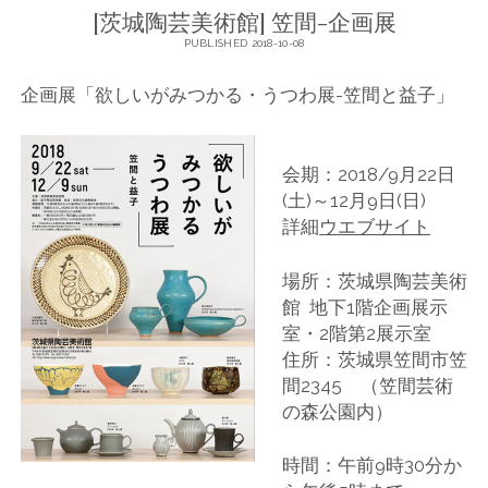
[茨城陶芸美術館] 笠間-企画展
PUBLISHED 2018-10-08
企画展「欲しいがみつかる・うつわ展-笠間と益子」
会期：2018/9月22日
(土)～12月9日(日)
詳細
ウエブサイト
場所：茨城県陶芸美術
館 地下1階企画展示
室・2階第2展示室
住所：茨城県笠間市笠
間2345 （笠間芸術
の森公園内）
時間：午前9時30分か