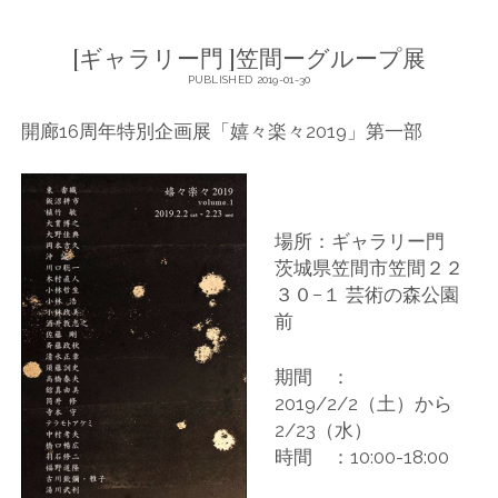
[ギャラリー門 ]笠間ーグループ展
PUBLISHED 2019-01-30
開廊16周年特別企画展「嬉々楽々2019」第一部
場所：ギャラリー門
茨城県笠間市笠間２２
３０−１ 芸術の森公園
前
期間 ：
2019/2/2（土）から
2/23（水）
時間 ：10:00-18:00