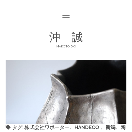
open
ABOUT
menu
open
GALLERY
沖 誠
menu
ART POTTERY
CONTACT
MAKOTO OKI
DINNERWARE
SHOP LIST
facebook
instagram
タグ:
株式会社ワポーター、HANDECO 、新潟、陶