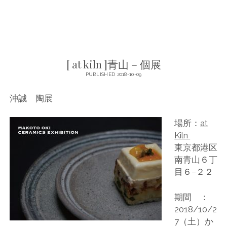
COMMENTS CLOSED
[ at kiln ]青山 – 個展
PUBLISHED 2018-10-09
沖誠 陶展
場所：
at
Kiln
東京都港区
南青山６丁
目６−２２
期間 ：
2018/10/2
7（土）か