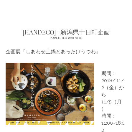
COMMENTS CLOSED
[HANDECO] -新潟県十日町企画
PUBLISHED 2018-10-08
企画展「しあわせ土鍋とあったけうつわ」
期間：
2018/ 11/
2（金）か
ら
11/5（月
）
時間：
11:00~18:0
0