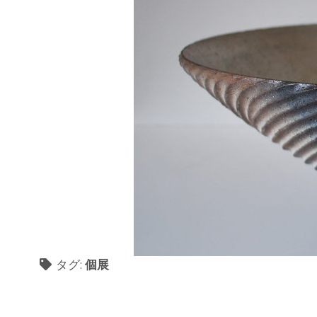
タグ:
個展