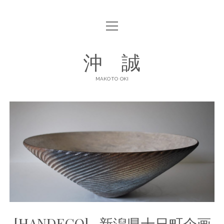
open
ABOUT
menu
open
GALLERY
沖 誠
menu
ART POTTERY
CONTACT
MAKOTO OKI
DINNERWARE
SHOP LIST
facebook
instagram
[HANDECO] -新潟県十日町企画