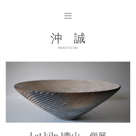
open
ABOUT
menu
open
GALLERY
沖 誠
menu
ART POTTERY
CONTACT
MAKOTO OKI
DINNERWARE
SHOP LIST
facebook
instagram
[ at kiln ]青山 – 個展